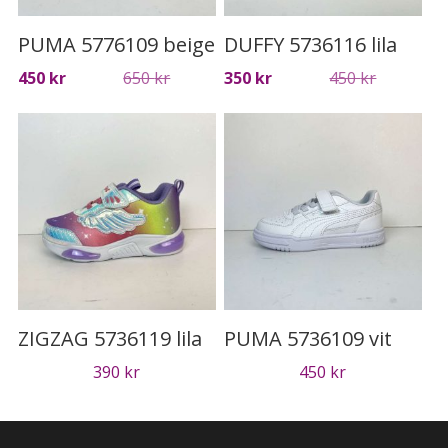
PUMA 5776109 beige
DUFFY 5736116 lila
Det
Det
Det
Det
450
kr
650
kr
350
kr
450
kr
ursprungliga
nuvarande
ursprung
nuvaran
priset
priset
priset
priset
var:
är:
var:
är:
650 kr.
450 kr.
450 kr.
350 kr.
ZIGZAG 5736119 lila
PUMA 5736109 vit
390
kr
450
kr