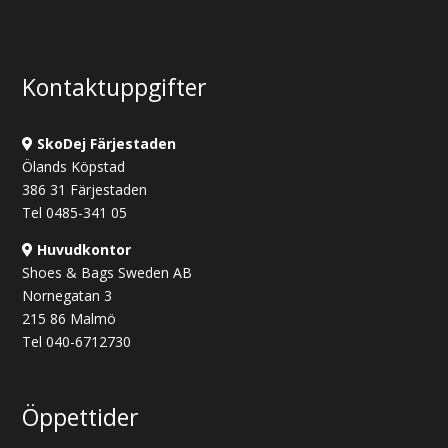
var:
är:
1290 kr.
1090 kr.
Kontaktuppgifter
SkoDej Färjestaden
Ölands Köpstad
386 31 Färjestaden
Tel 0485-341 05
Huvudkontor
Shoes & Bags Sweden AB
Nornegatan 3
215 86 Malmö
Tel 040-6712730
Öppettider