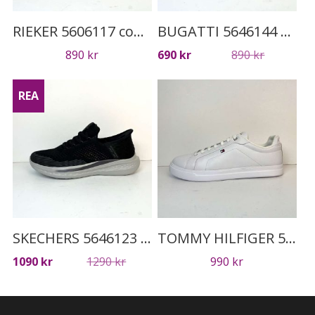
RIEKER 5606117 cognac
BUGATTI 5646144 navy
Det
Det
890
kr
690
kr
890
kr
ursprung
nuvaran
priset
priset
REA
var:
är:
890 kr.
690 kr.
SKECHERS 5646123 svart
TOMMY HILFIGER 5646140 vit
Det
Det
1090
kr
1290
kr
990
kr
ursprungliga
nuvarande
priset
priset