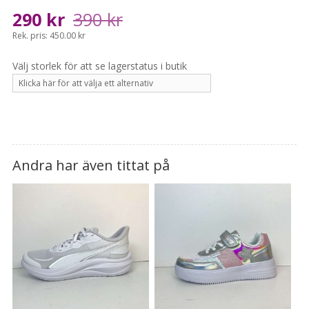
Det
Det
290
kr
390
kr
ursprungliga
nuvarande
Rek. pris: 450.00 kr
priset
priset
var:
är:
390 kr.
290 kr.
Andra har även tittat på