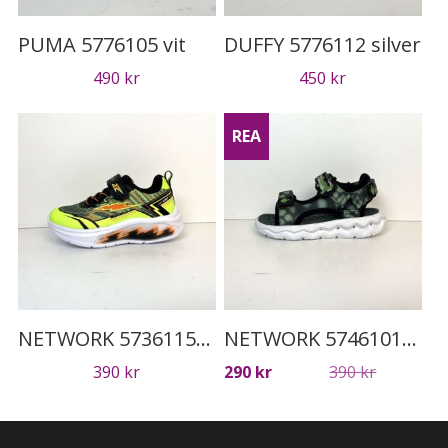
PUMA 5776105 vit
DUFFY 5776112 silver
490
kr
450
kr
REA
NETWORK 5736115 grön
NETWORK 5746101 svart
Det
Det
390
kr
290
kr
390
kr
ursprung
nuvaran
priset
priset