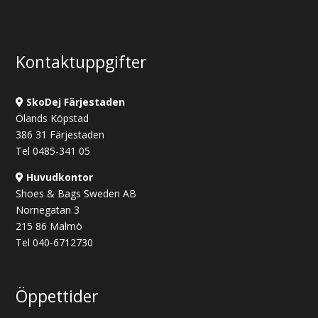
var:
är:
390 kr.
290 kr.
Kontaktuppgifter
SkoDej Färjestaden
Ölands Köpstad
386 31 Färjestaden
Tel 0485-341 05
Huvudkontor
Shoes & Bags Sweden AB
Nornegatan 3
215 86 Malmö
Tel 040-6712730
Öppettider