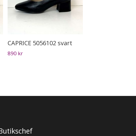
CAPRICE 5056102 svart
890
kr
Butikschef