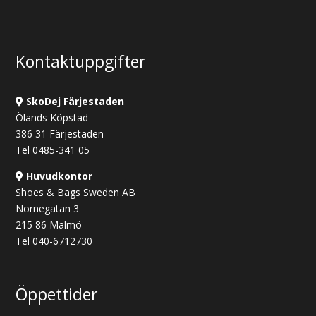
var:
är:
450 kr.
290 kr.
Kontaktuppgifter
SkoDej Färjestaden
Ölands Köpstad
386 31 Färjestaden
Tel 0485-341 05
Huvudkontor
Shoes & Bags Sweden AB
Nornegatan 3
215 86 Malmö
Tel 040-6712730
Öppettider