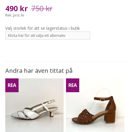
Det
Det
490
kr
750
kr
ursprungliga
nuvarande
Rek. pris: kr
priset
priset
var:
är:
750 kr.
490 kr.
Andra har även tittat på
REA
REA