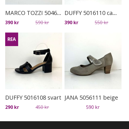
MARCO TOZZI 5046114 vit
DUFFY 5016110 camel
Det
Det
Det
Det
390
kr
590
kr
390
kr
550
kr
ursprungliga
nuvarande
ursprung
nuvaran
priset
priset
priset
priset
REA
var:
är:
var:
är:
590 kr.
390 kr.
550 kr.
390 kr.
DUFFY 5016108 svart
JANA 5056111 beige
Det
Det
290
kr
450
kr
590
kr
ursprungliga
nuvarande
priset
priset