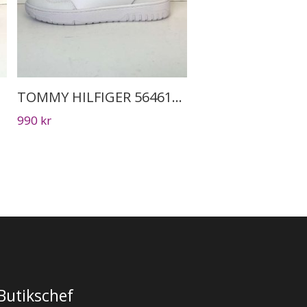
TOMMY HILFIGER 5646141 vit
990
kr
Butikschef