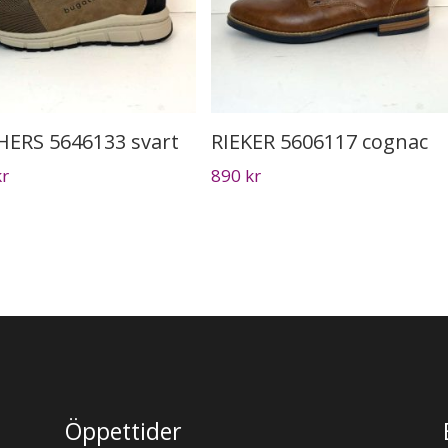
HERS 5646133 svart
RIEKER 5606117 cognac
kr
890
kr
Öppettider